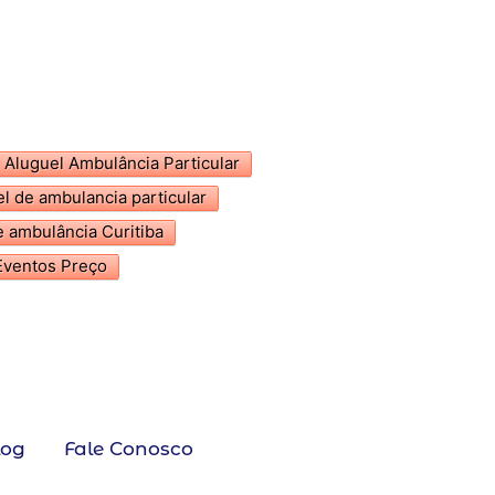
Aluguel Ambulância Particular
el de ambulancia particular
e ambulância Curitiba
Eventos Preço
log
Fale Conosco