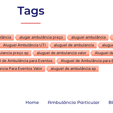
Tags
lância
alugar ambulância preço
aluguel ambulância
Aluguel Ambulância UTI
aluguel de ambulancia
alugu
ulancia preço sp
aluguel de ambulancia valor
Aluguel d
l de Ambulância para Eventos
Aluguel de Ambulância para 
ncia Para Eventos Valor
aluguel de ambulância sp
Home
Ambulância Particular
B