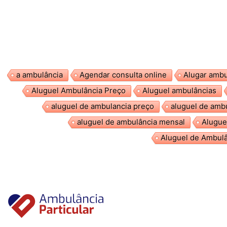
a ambulância
Agendar consulta online
Alugar ambu
Aluguel Ambulância Preço
Aluguel ambulâncias
aluguel de ambulancia preço
aluguel de amb
aluguel de ambulância mensal
Alugue
Aluguel de Ambulâ