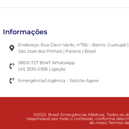
Informações
Endereço: Rua Darcí Variki, nº156 – Bairro: Guatupê 
São José dos Pinhais | Paraná | Brasil
0800 727 8047 WhatsApp
(41) 3533-0358 Ligação
Emergência/Urgência - Solicite Agora
©2023. Brasil Emergências Médicas. Todos os di
responsável por todo o conteúdo, conforme descrit
de nosso Termos de 