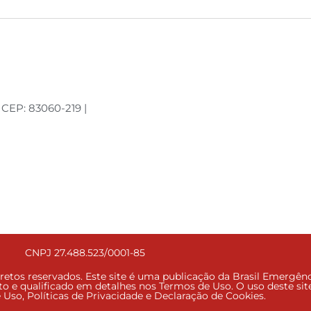
| CEP: 83060-219 |
CNPJ 27.488.523/0001-85
retos reservados. Este site é uma publicação da Brasil Emergênc
o e qualificado em detalhes nos Termos de Uso. O uso deste site
Uso, Políticas de Privacidade e Declaração de Cookies.