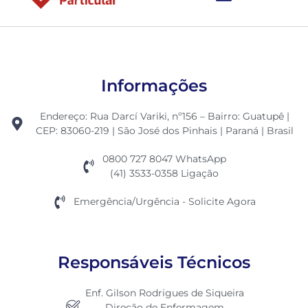
Ambulância Particular
Informações
Endereço: Rua Darcí Variki, nº156 – Bairro: Guatupê |
CEP: 83060-219 | São José dos Pinhais | Paraná | Brasil
0800 727 8047 WhatsApp
(41) 3533-0358 Ligação
Emergência/Urgência - Solicite Agora
Responsáveis Técnicos
Enf. Gilson Rodrigues de Siqueira
Direção de Enfermagem