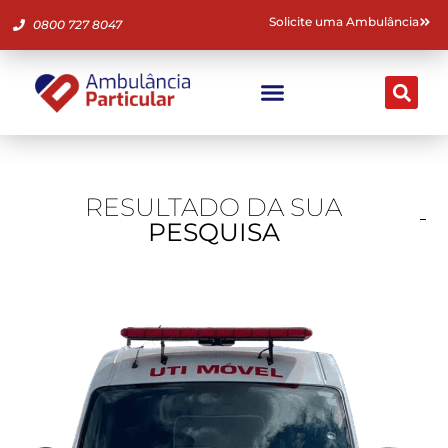
Solicite uma Ambulância
0800 727 8047
Ambulância Particular
Fale Conosco
RESULTADO DA SUA
PESQUISA