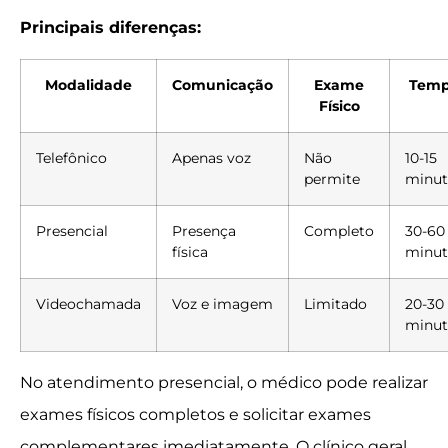
Principais diferenças:
Modalidade
Comunicação
Exame
Tem
Físico
Telefônico
Apenas voz
Não
10-15
permite
minut
Presencial
Presença
Completo
30-60
física
minut
Videochamada
Voz e imagem
Limitado
20-30
minut
No atendimento presencial, o médico pode realizar
exames físicos completos e solicitar exames
complementares imediatamente. O clínico geral,