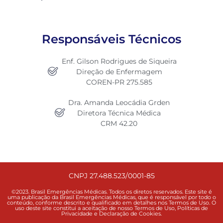
Responsáveis Técnicos
Enf. Gilson Rodrigues de Siqueira
Direção de Enfermagem
COREN-PR 275.585
Dra. Amanda Leocádia Grden
Diretora Técnica Médica
CRM 42.20
CNPJ 27.488.523/0001-85
©2023. Brasil Emergências Médicas. Todos os diretos reservados. Este site é
uma publicação da Brasil Emergências Médicas, que é responsável por todo o
conteúdo, conforme descrito e qualificado em detalhes nos Termos de Uso. O
uso deste site constitui a aceitação de nosso Termos de Uso, Políticas de
Privacidade e Declaração de Cookies.