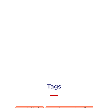
Grossa: Serviços de
Emergência e
Transporte Rápido
Ambulância Ponta
Grossa: Serviços de
Emergência e
Transporte Rápido
Tags