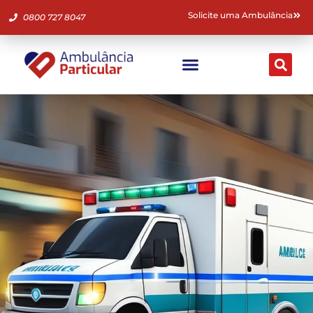
Solicite uma Ambulância
0800 727 8047
Ambulância Particular
Fale Conosco