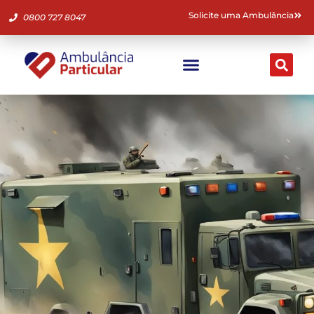
Solicite uma Ambulância
0800 727 8047
Ambulância Particular
Fale Conosco